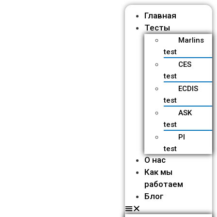
Главная
Тесты
Marlins
test
CES
test
ECDIS
test
ASK
test
PI
test
О нас
Как мы
работаем
Блог