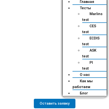
Главная
Тесты
Marlins
test
CES
test
ECDIS
test
ASK
test
PI
test
О нас
Как мы
работаем
Блог
Оставить заявку