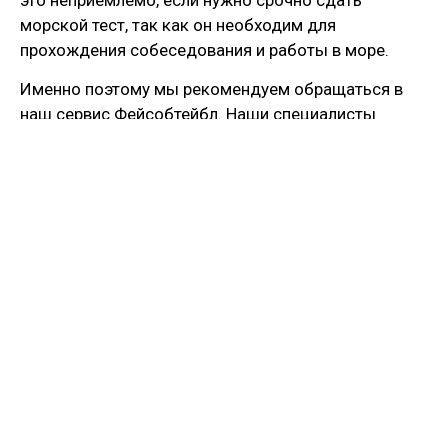
морской тест, так как он необходим для
прохождения собеседования и работы в море.
Именно поэтому мы рекомендуем обращаться в
наш сервис Фейсобтейбл. Наши специалисты
свободно ориентируются в тестах и могут сдать
любой английский морской тест с отличным
результатом и с первой же попытки. Вам не
придется самостоятельно искать варианты и
тратить время: мы подберем для вас того
лингвиста, который имеет наибольший опыт
работы с нужным вам тестом. При необходимости
тест будет сдан в день обращения — и вы сможете
предоставить потенциальному работодателю
сертификат с высоким результатом, которого
будет достаточно для приема на работу и ухода в
рейс.