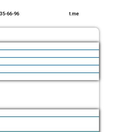
35-66-96
t.me