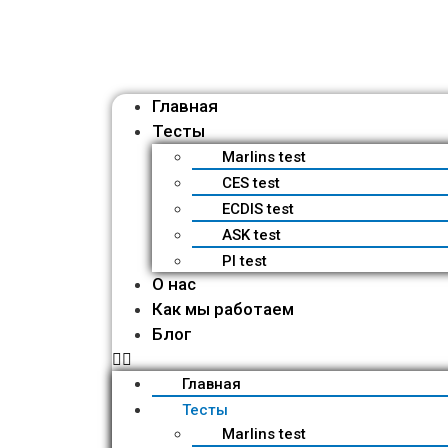
Главная
Тесты
Marlins test
CES test
ECDIS test
ASK test
PI test
О нас
Как мы работаем
Блог
Главная
Тесты
Marlins test