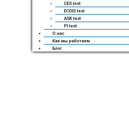
CES test
ECDIS test
ASK test
PI test
О нас
Как мы работаем
Блог