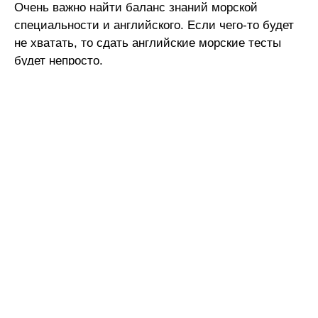
Очень важно найти баланс знаний морской
специальности и английского. Если чего-то будет
не хватать, то сдать английские морские тесты
будет непросто.
Специально для тех моряков из стран Балтии, кто
пока только работает над улучшением своего
английского, мы предлагаем наши услуги по сдаче
английских морских тестов. У нас работают
опытные преподаватели английского и моряки-
консультанты. Благодаря им у нас получается без
проблем сдавать морские английские тесты, ведь
мы уверены в том, что и языковая, и
профессиональная составляющая тестов
выполнена на отлично.
Для того, чтобы получить консультацию и заказать
сдачу английского морского теста по вашему
выбору, оставляйте заявку на сайте — наши