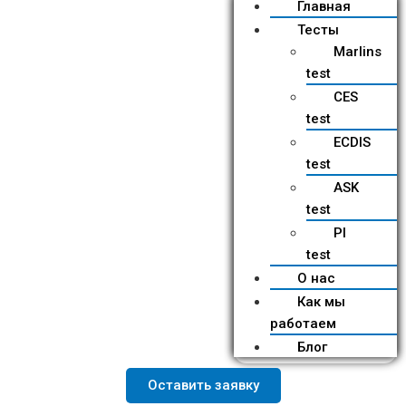
Главная
Тесты
Marlins
test
CES
test
ECDIS
test
ASK
test
PI
test
О нас
Как мы
работаем
Блог
Оставить заявку