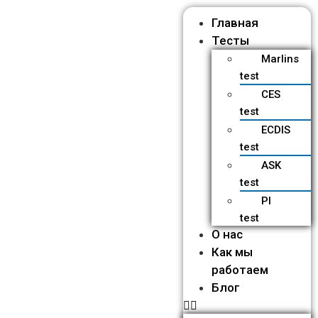
Главная
Тесты
Marlins
test
CES
test
ECDIS
test
ASK
test
PI
test
О нас
Как мы
работаем
Блог