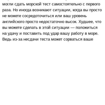
могли сдать морской тест самостоятельно с первого
раза. Но иногда возникают ситуации, когда вы просто
не можете сосредоточиться или ваш уровень
английского просто недостаточно высок. Худшее, что
вы можете сделать в этой ситуации — положиться
на удачу и поставить под удар вашу работу в море.
Ведь из-за несдачи теста может сорваться ваше
собеседование на выгодную вакансию в море! Стоит
ли так рисковать?
Сдать тест за меня
Специально для тех, кто не готов жертвовать работой
в море ради сдачи морского теста, мы предлагаем
услуги нашего сервиса Фейсобтейбл. Мы сдадим за
вас CES test с нужным вам результатом, а вы в это
время сконцентрируетесь на вашем собеседовании с