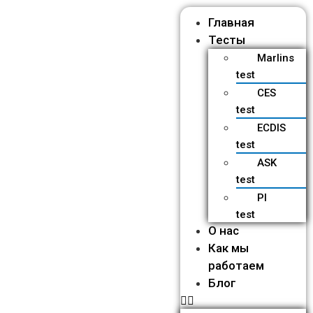
Главная
Тесты
Marlins
test
CES
test
ECDIS
test
ASK
test
PI
test
О нас
Как мы
работаем
Блог