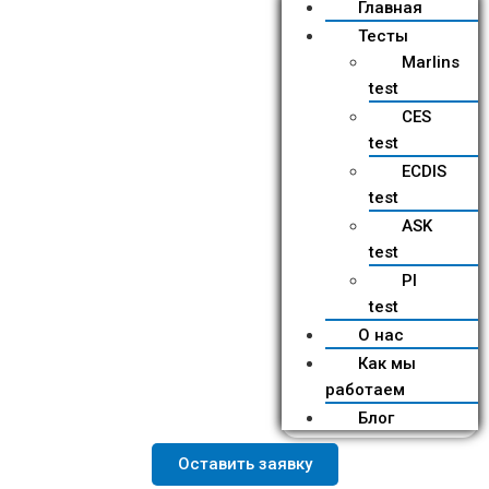
Главная
Тесты
Marlins
test
CES
test
ECDIS
test
ASK
test
PI
test
О нас
Как мы
работаем
Блог
Оставить заявку